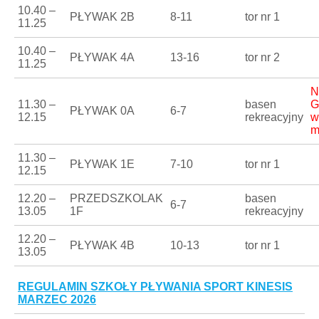
10.40 –
PŁYWAK 2B
8-11
tor nr 1
11.25
10.40 –
PŁYWAK 4A
13-16
tor nr 2
11.25
N
11.30 –
basen
G
PŁYWAK 0A
6-7
12.15
rekreacyjny
w
m
11.30 –
PŁYWAK 1E
7-10
tor nr 1
12.15
12.20 –
PRZEDSZKOLAK
basen
6-7
13.05
1F
rekreacyjny
12.20 –
PŁYWAK 4B
10-13
tor nr 1
13.05
REGULAMIN SZKOŁY PŁYWANIA SPORT KINESIS
MARZEC 2026