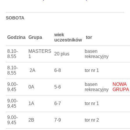
SOBOTA
wiek
Godzina
Grupa
tor
uczestników
8.10-
MASTERS
basen
20 plus
8.55
1
rekreacyjny
8.10-
2A
6-8
tor nr 1
8.55
9.00-
basen
NOWA
0A
5-6
9.45
rekreacyjny
GRUPA
9.00-
1A
6-7
tor nr 1
9.45
9.00-
2B
7-9
tor nr 2
9.45