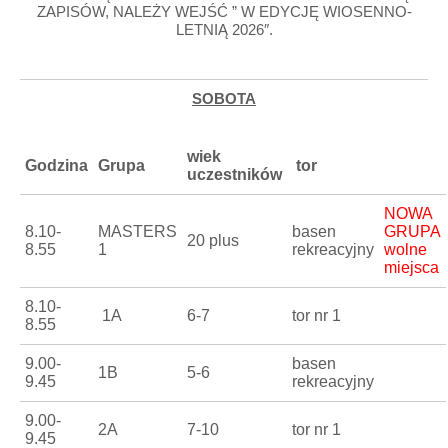
ZAPISÓW, NALEŻY WEJŚĆ ” W EDYCJĘ WIOSENNO-
LETNIĄ 2026″.
SOBOTA
wiek
Godzina
Grupa
tor
uczestników
NOWA
8.10-
MASTERS
basen
GRUPA
20 plus
8.55
1
rekreacyjny
wolne
miejsca
8.10-
1A
6-7
tor nr 1
8.55
9.00-
basen
1B
5-6
9.45
rekreacyjny
9.00-
2A
7-10
tor nr 1
9.45