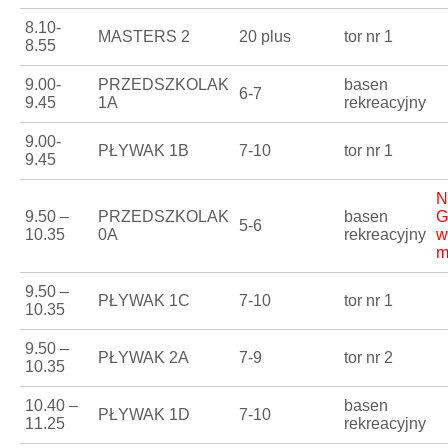
8.10-
MASTERS 2
20 plus
tor nr 1
8.55
9.00-
PRZEDSZKOLAK
basen
6-7
9.45
1A
rekreacyjny
9.00-
PŁYWAK 1B
7-10
tor nr 1
9.45
N
9.50 –
PRZEDSZKOLAK
basen
G
5-6
10.35
0A
rekreacyjny
w
m
9.50 –
PŁYWAK 1C
7-10
tor nr 1
10.35
9.50 –
PŁYWAK 2A
7-9
tor nr 2
10.35
10.40 –
basen
PŁYWAK 1D
7-10
11.25
rekreacyjny