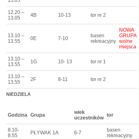
13.05
12.20 –
4B
10-13
tor nr 2
13.05
NOWA
13.10 –
basen
GRUPA
0E
7-10
13.55
rekreacyjny
wolne
miejsca
13.10 –
1G
10- 13
tor nr 1
13.55
13.10 –
2F
8-11
tor nr 2
13.55
NIEDZIELA
wiek
Godzina
Grupa
tor
uczestników
8.10-
basen
PŁYWAK 1A
6-7
8.55
rekreacyjny