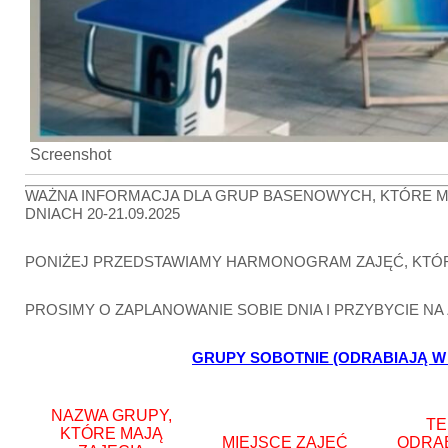
Screenshot
WAŻNA INFORMACJA DLA GRUP BASENOWYCH, KTÓRE M
DNIACH 20-21.09.2025
PONIŻEJ PRZEDSTAWIAMY HARMONOGRAM ZAJĘĆ, KTÓ
PROSIMY O ZAPLANOWANIE SOBIE DNIA I PRZYBYCIE NA
GRUPY SOBOTNIE (ODRABIAJĄ W N
NAZWA GRUPY,
TE
KTÓRE MAJĄ
MIEJSCE ZAJĘĆ
ODRA