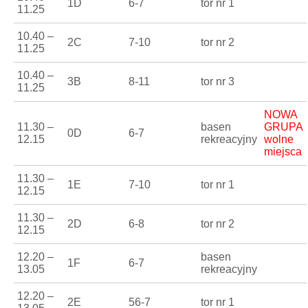
1D
6-7
tor nr 1
11.25
10.40 –
2C
7-10
tor nr 2
11.25
10.40 –
3B
8-11
tor nr 3
11.25
NOWA
11.30 –
basen
GRUPA
0D
6-7
12.15
rekreacyjny
wolne
miejsca
11.30 –
1E
7-10
tor nr 1
12.15
11.30 –
2D
6-8
tor nr 2
12.15
12.20 –
basen
1F
6-7
13.05
rekreacyjny
12.20 –
2E
56-7
tor nr 1