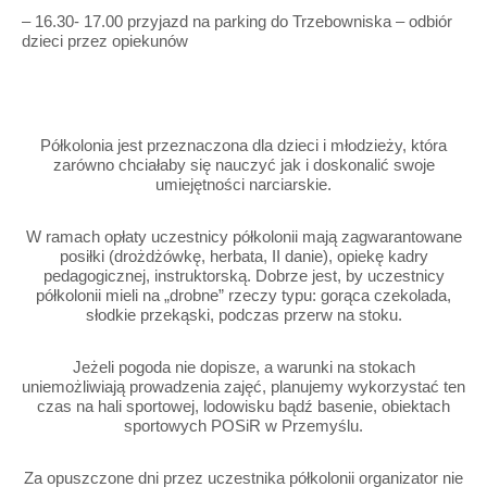
– 16.30- 17.00 przyjazd na parking do Trzebowniska – odbiór
dzieci przez opiekunów
Półkolonia jest przeznaczona dla dzieci i młodzieży, która
zarówno chciałaby się nauczyć jak i doskonalić swoje
umiejętności narciarskie.
W ramach opłaty uczestnicy półkolonii mają zagwarantowane
posiłki (drożdżówkę, herbata, II danie), opiekę kadry
pedagogicznej, instruktorską. Dobrze jest, by uczestnicy
półkolonii mieli na „drobne” rzeczy typu: gorąca czekolada,
słodkie przekąski, podczas przerw na stoku.
Jeżeli pogoda nie dopisze, a warunki na stokach
uniemożliwiają prowadzenia zajęć, planujemy wykorzystać ten
czas na hali sportowej, lodowisku bądź basenie, obiektach
sportowych POSiR w Przemyślu.
Za opuszczone dni przez uczestnika półkolonii organizator nie