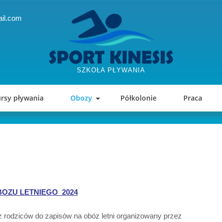
il.com
SZKOŁA PŁYWANIA
rsy pływania
Obozy
Półkolonie
Praca
BOZU LETNIEGO
2024
rodziców do zapisów na obóz letni organizowany przez