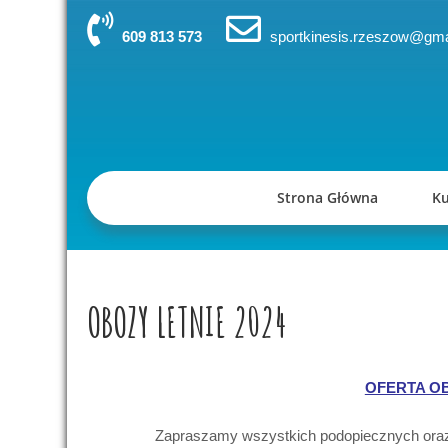
Skip
to
609 813 573
sportkinesis.rzeszow@gma
content
Strona Główna
Ku
OBOZY LETNIE 2024
OFERTA O
Zapraszamy wszystkich podopiecznych oraz 