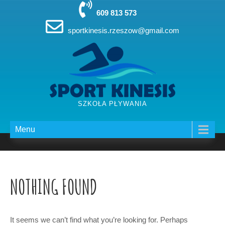
Skip
to
609 813 573
content
sportkinesis.rzeszow@gmail.com
SZKOŁA PŁYWANIA
Menu
NOTHING FOUND
It seems we can’t find what you’re looking for. Perhaps